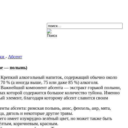
тки
-
Абсент
the — полынь)
Крепкий алкогольный напиток, содержащий обычно около
70 % (а иногда выше, 75 или даже 85 %) алкоголя.
Важнейший компонент абсента — экстракт горькой полыни,
лах которой содержится большое количество туйона. Именно
й элемент, благодаря которому абсент славится своим
нты абсента: римская полынь, анис, фенхель, аир, мята,
ца, дягиль и некоторые другие травы.
его имеет изумрудно-зелёный цвет, но может также быть
ёлтым, коричневым, красным.