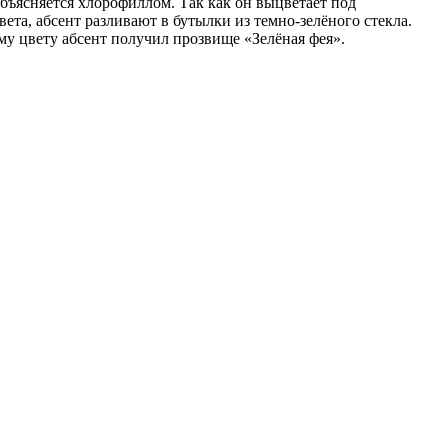
бъясняется хлорофиллом. Так как он выцветает под
вета, абсент разливают в бутылки из темно-зелёного стекла.
му цвету абсент получил прозвище «Зелёная фея».