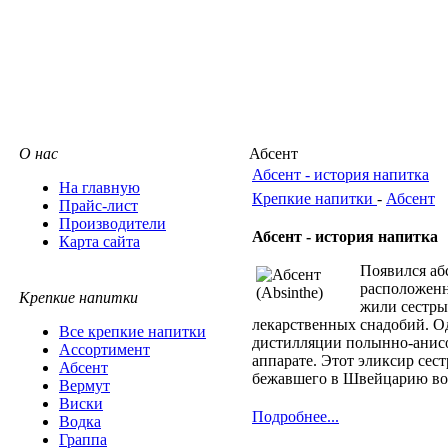
О нас
Абсент
Абсент - история напитка
На главную
Крепкие напитки
-
Абсент
Прайс-лист
Производители
Абсент - история напитка
Карта сайта
Появился аб
расположенн
Крепкие напитки
жили сестры
лекарственных снадобий. О
Все крепкие напитки
дистилляции полынно-анис
Ассортимент
аппарате. Этот эликсир сес
Абсент
бежавшего в Швейцарию во
Вермут
Виски
Подробнее...
Водка
Граппа