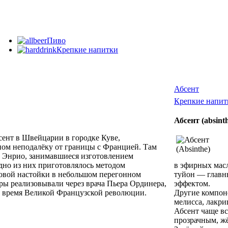
Пиво
Крепкие напитки
Абсент
Крепкие напи
Абсент (absin
сент в Швейцарии в городке Куве,
ом неподалёку от границы с Францией. Там
 Энрио, занимавшиеся изготовлением
дно из них приготовлялось методом
в эфирных мас
овой настойки в небольшом перегонном
туйон — главны
тры реализовывали через врача Пьера Ординера,
эффектом.
 время Великой Французской революции.
Другие компоне
мелисса, лакри
Абсент чаще вс
прозрачным, ж